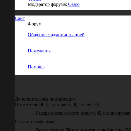
Модератор форума:
Cesco
Сайт
Форум
Общение с администрацией
Пожелания
Помощь
Дополнительная информация
Посетители:
0
(участников -
0
, гостей -
0
)
Рекорд посещаемости форума
42
зафиксирован Ч
Статистика форума
Всего создано
76
тем, в которые добавлено
122