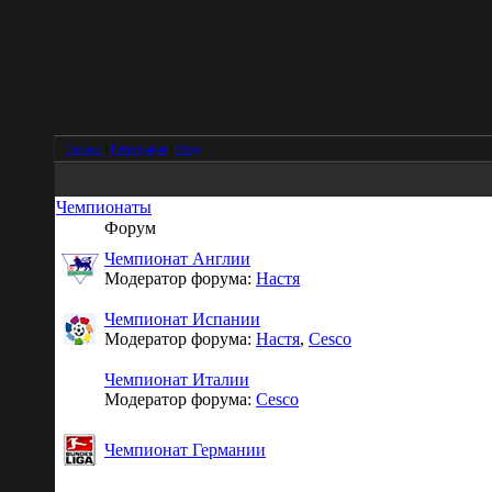
Главная
|
Регистрация
|
Вход
Чемпионаты
Форум
Чемпионат Англии
Модератор форума:
Настя
Чемпионат Испании
Модератор форума:
Настя
,
Cesco
Чемпионат Италии
Модератор форума:
Cesco
Чемпионат Германии