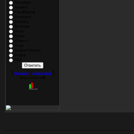
Ливерпуль
Арсенал
Реал Мадрид
Барселона
Севилья
Валенсия
Интер
Милан
Ювентус
Рома
Бавария Мюнхен
Вердер
ПСВ
[
·
]
Результаты
Архив опросов
Всего ответов:
259