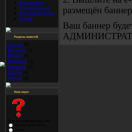
Фотоальбом
размещён баннер
Гостевая книга
История футбола
Клубы
Ваш баннер буде
АДМИНИСТРАТОР С
Разделы новостей
Англия
[8]
Испания
[5]
Италия
[6]
Германия
[3]
Франция
[2]
Россия
[4]
Другое
[0]
Наш опрос
Лучшая команда мира это-
Манчестер Юнайтед
Челси