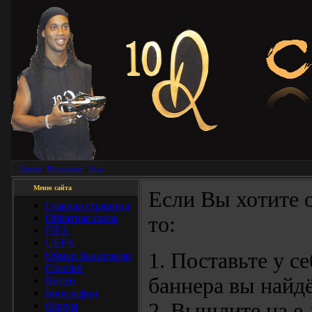
Главная
|
Регистрация
|
Вход
Меню сайта
Если Вы хотите 
Главная страница
Обратная связь
то:
FIFA
UEFA
1. Поставьте у с
Обмен баннерами
Ссылки
баннера вы найдё
Видео
Биографии
2. Вышлите на e-
Форум