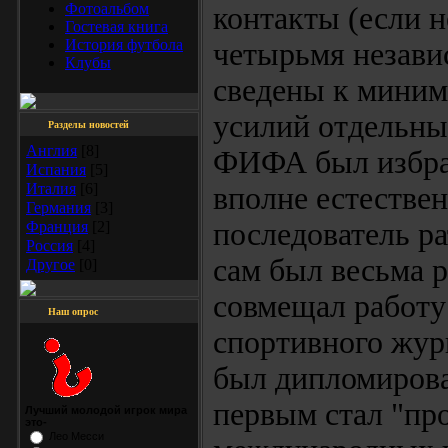
Фотоальбом
контакты (если н
Гостевая книга
История футбола
четырьмя незав
Клубы
сведены к миним
усилий отдельны
Разделы новостей
Англия
[8]
ФИФА был избран
Испания
[5]
Италия
[6]
вполне естествен
Германия
[3]
последователь ра
Франция
[2]
Россия
[4]
сам был весьма 
Другое
[0]
совмещал работу
Наш опрос
спортивного журн
был дипломиров
первым стал "пр
Лучший молодой игрок мира
это-
Лео Месси