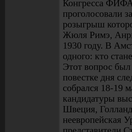
Конгресса ФИФА 
проголосовали з
розыгрыш которо
Жюля Римэ, Анри
1930 году. В Амс
одного: кто стан
Этот вопрос был 
повестке дня сл
собрался 18-19 м
кандидатуры выс
Швеция, Голланди
неевропейская Ур
представители С