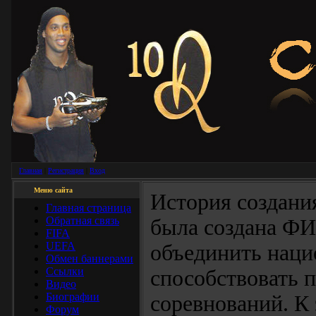
Главная
|
Регистрация
|
Вход
Меню сайта
История создани
Главная страница
Обратная связь
была создана ФИ
FIFA
UEFA
объединить наци
Обмен баннерами
Ссылки
способствовать
Видео
Биографии
соревнований. К
Форум