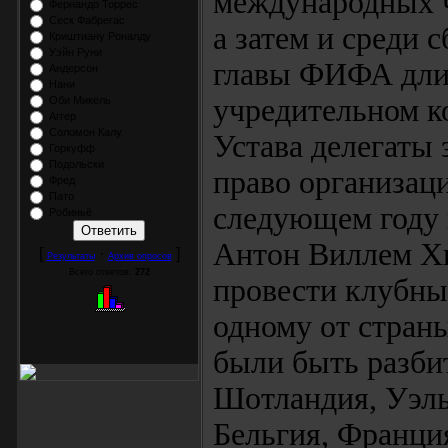
международных ч
Фернандо Торрес
Сеск Фабрегас
а затем и среди 
Криштиану Роналду
Уэйн Руни
главы ФИФА длило
Андерсон
Нани
учредительном к
Оби Микель
Аггер
Соломон Калу
Устава делегаты
Горкуфф
Подольски
право организац
Фред
Пато
следующем году 
Робиньё
Антон Виллем Х
[
·
]
Результаты
Архив опросов
Всего ответов:
272
провести клубны
одному от стран
были быть разбит
Шотландия, Уэль
Бельгия, Франция