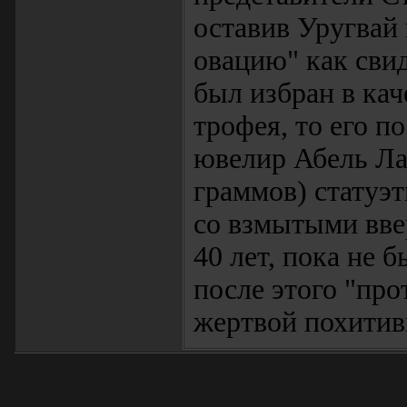
оставив Уругвай 
овацию" как свид
был избран в кач
трофея, то его 
ювелир Абель Ла
граммов) статуэ
со взмытыми вве
40 лет, пока не 
после этого "про
жертвой похити