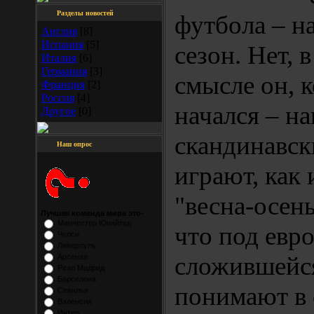
Разделы новостей
футбола – н
Англия
[8]
Испания
[5]
сезон. Нет, 
Италия
[6]
Германия
[3]
смысле он, 
Франция
[2]
Россия
[4]
начался – н
Другое
[0]
скандинавск
Наш опрос
играют, как 
"весна-осень
Лучшая команда мира это-
Манчестер Юнайтед
что под евр
Челси
Ливерпуль
сложившейся
Арсенал
Реал Мадрид
Барселона
понимают в
Севилья
Валенсия
Интер