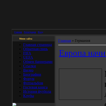
Главная
|
Регистрация
|
Вход
Меню сайта
Главная
»
Германия
Главная страница
Обратная связь
Европа начи
FIFA
UEFA
Обмен баннерами
Ссылки
Видео
Биографии
Форум
Фотоальбом
Гостевая книга
История футбола
Клубы