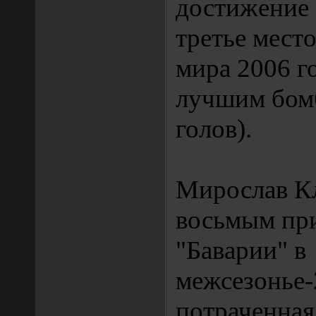
достижение 
третье мест
мира 2006 го
лучшим бом
голов).
Мирослав Кл
восьмым пр
"Баварии" в
межсезонье-
потраченная