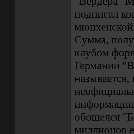
"Вердера" М
подписал ко
мюнхенской 
Сумма, пол
клубом форв
Германии "В
называется, 
неофициаль
информации
обошелся "Б
миллионов е