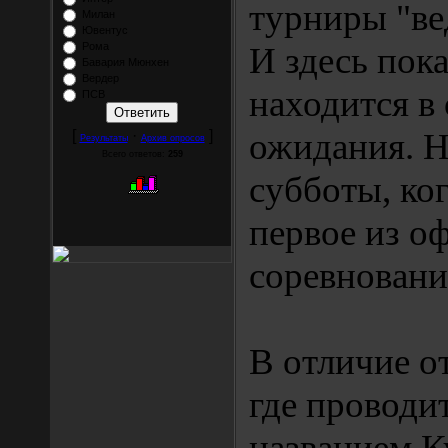
турниры "ве
Милан
Ювентус
Рома
И здесь пока
Бавария Мюнхен
Вердер
находится в
ПСВ
ожидания. Н
[
·
]
Результаты
Архив опросов
Всего ответов:
259
субботы, ког
первое из о
соревновани
В отличие от
где проводи
названием К