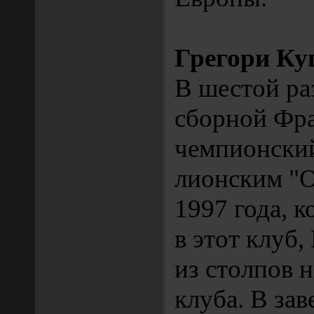
Грегори Ку
В шестой ра
сборной Фр
чемпионский
лионским "
1997 года, к
в этот клуб,
из столпов 
клуба. В за