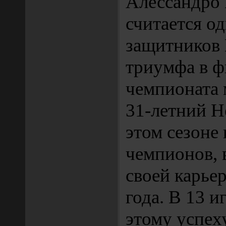
Алессандро 
считается о
защитников 
триумфа в ф
чемпионата 
31-летний Не
этом сезоне
чемпионов, в
своей карье
года. В 13 и
этому успе