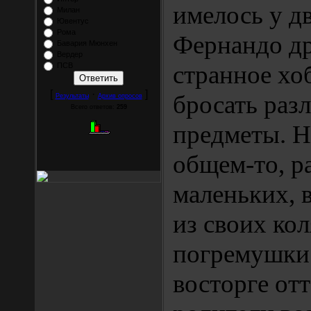
имелось у д
Милан
Ювентус
Рома
Фернандо др
Бавария Мюнхен
Вердер
странное хо
ПСВ
[
·
]
бросать раз
Результаты
Архив опросов
Всего ответов:
259
предметы. Н
общем-то, р
маленьких,
из своих ко
погремушки 
восторге отт