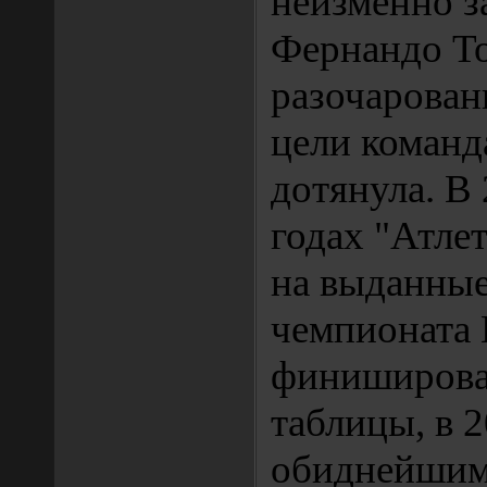
неизменно з
Фернандо Т
разочарован
цели команда
дотянула. В
годах "Атле
на выданные
чемпионата 
финишировал
таблицы, в 2
обиднейшим