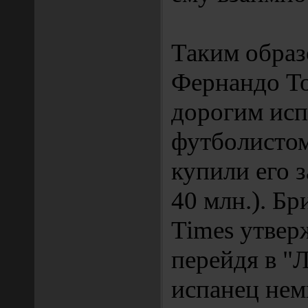
Таким образ
Фернандо То
дорогим ис
футболисто
купили его за
40 млн.). Бр
Times утвер
перейдя в "
испанец нем