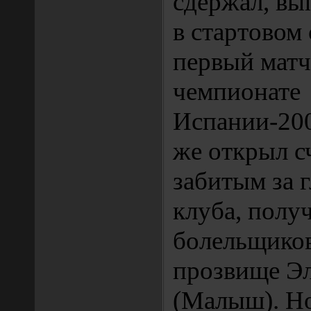
сдержал, вы
в стартовом 
первый матч
чемпионате
Испании-200
же открыл с
забитым за 
клуба, полу
болельщиков
прозвище Э
(Малыш). Но