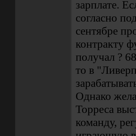
зарплате. Ес
согласно по
сентябре пр
контракту ф
получал ? 68
то в "Ливерп
зарабатывать
Однако жел
Торреса выс
команду, ре
играющую в