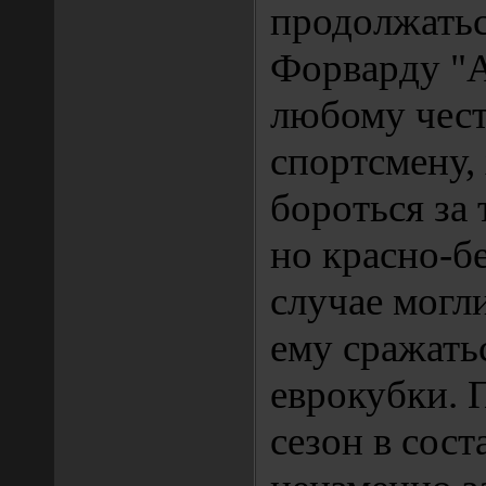
продолжатьс
Форварду "А
любому чес
спортсмену,
бороться за
но красно-б
случае могл
ему сражатьс
еврокубки.
сезон в сос