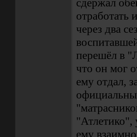
сдержал об
отработать 
через два се
воспитавшей
перешёл в "
что он мог о
ему отдал, з
официальных
"матрасников
"Атлетико", 
ему взаимно