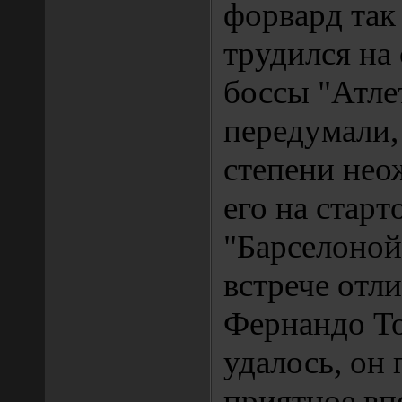
форвард так
трудился на 
боссы "Атле
передумали,
степени нео
его на старт
"Барселоной"
встрече отл
Фернандо То
удалось, он
приятное впе