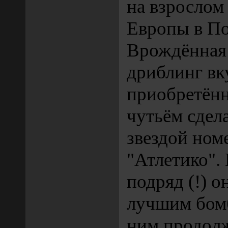
на взрослом
Европы в По
Врождённая 
дриблинг вк
приобретён
чутьём сдел
звездой ном
"Атлетико".
подряд (!) о
лучшим бомб
ним продол