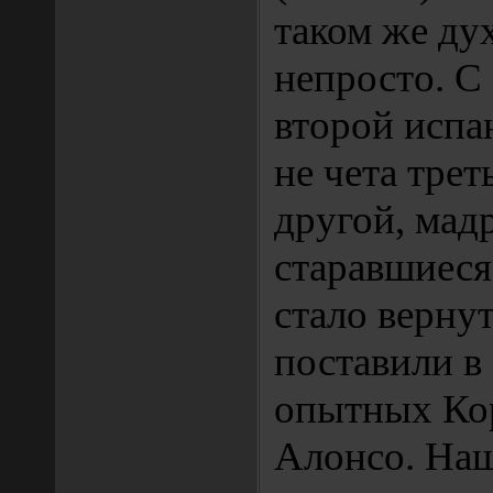
таком же ду
непросто. С
второй испа
не чета трет
другой, мад
старавшиеся
стало вернут
поставили в 
опытных Кор
Алонсо. Наш