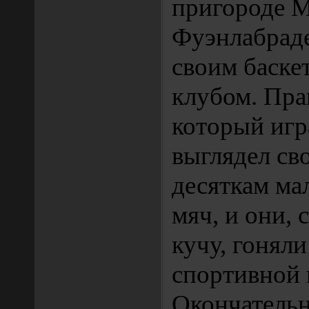
пригороде 
Фуэнлабраде
своим баск
клубом. Прав
который игр
выглядел св
десяткам ма
мяч, и они, 
кучу, гоняли
спортивной 
Окончательн