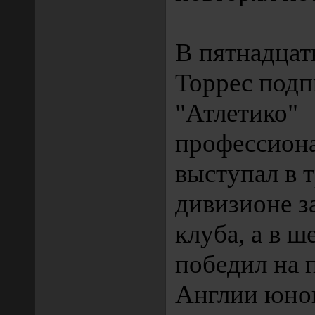
В пятнадцат
Торрес подп
"Атлетико"
профессиона
выступал в 
дивизионе з
клуба, а в ш
победил на 
Англии юно