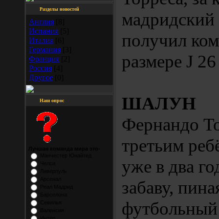
Разделы новостей
мадридский 
Англия
[8]
Испания
[5]
получил ко
Италия
[6]
Германия
[3]
размере Ј 26
Франция
[2]
Россия
[4]
Другое
[0]
ШАЛУН
Наш опрос
Фернандо Т
третьим реб
Лучшая команда мира это-
Манчестер Юнайтед
уже в два го
Челси
Ливерпуль
Арсенал
забаву, пина
Реал Мадрид
Барселона
футбольный 
Севилья
Валенсия
Интер