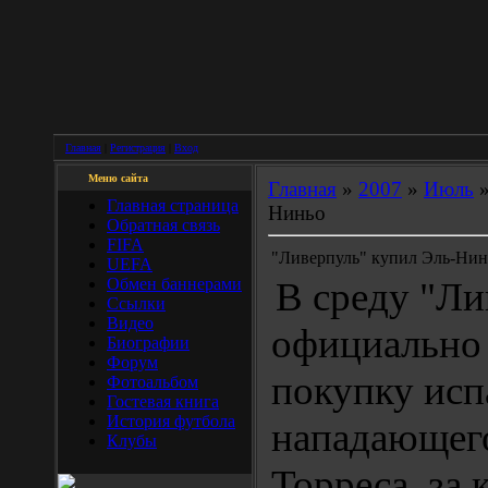
Главная
|
Регистрация
|
Вход
Меню сайта
Главная
»
2007
»
Июль
Главная страница
Ниньо
Обратная связь
FIFA
"Ливерпуль" купил Эль-Нин
UEFA
Обмен баннерами
В среду "Ли
Ссылки
Видео
официально
Биографии
Форум
покупку исп
Фотоальбом
Гостевая книга
История футбола
нападающег
Клубы
Торреса, за 