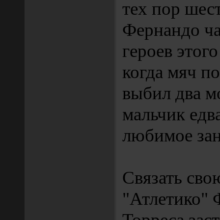
тех пор шес
Фернандо ча
героев этого
когда мяч по
выбил два м
мальчик едв
любимое зан
Связать сво
"Атлетико" 
Торреса заст