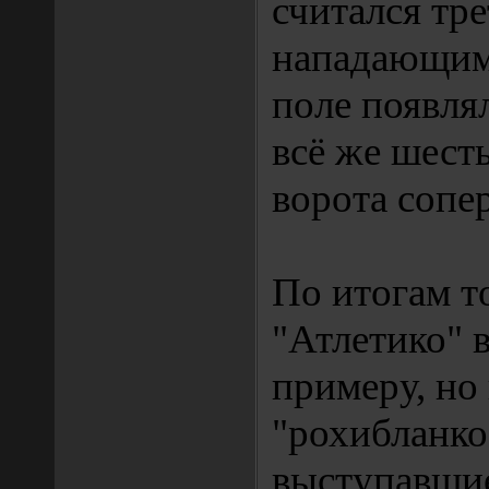
считался тр
нападающим 
поле появлял
всё же шесть
ворота сопе
По итогам т
"Атлетико" 
примеру, но 
"рохибланко
выступавшие