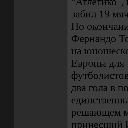
"Атлетико", 
забил 19 мяч
По окончан
Фернандо То
на юношеско
Европы для 
футболистов
два гола в п
единственны
решающем м
принесший 