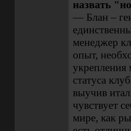
назвать "
— Блан – ге
единственн
менеджер кл
опыт, необх
укрепления
статуса клу
выучив итал
чувствует с
мире, как ры
есть отличн