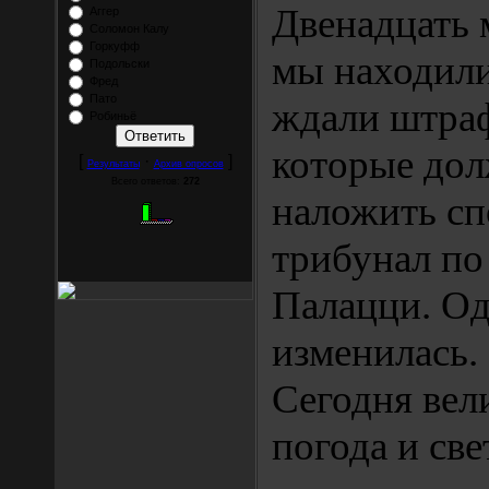
Двенадцать 
Аггер
Соломон Калу
Горкуфф
мы находили
Подольски
Фред
Пато
ждали штра
Робиньё
которые до
[
·
]
Результаты
Архив опросов
Всего ответов:
272
наложить с
трибунал по
Палацци. Од
изменилась.
Сегодня вел
погода и све