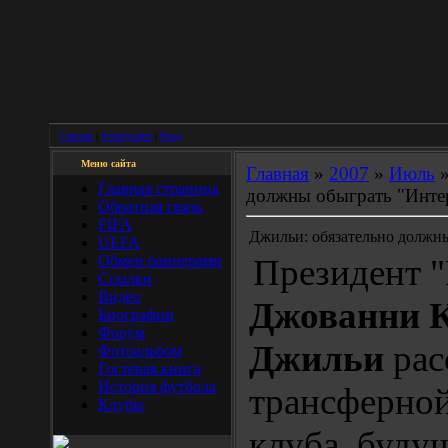
Главная
|
Регистрация
|
Вход
Меню сайта
Главная
»
2007
»
Июль
Главная страница
должны обыграть "Инте
Обратная связь
FIFA
Джильи: обязательно должн
UEFA
Обмен баннерами
Президент 
Ссылки
Видео
Джованни 
Биографии
Форум
Джильи
рас
Фотоальбом
Гостевая книга
История футбола
трансферной
Клубы
клуба, буду