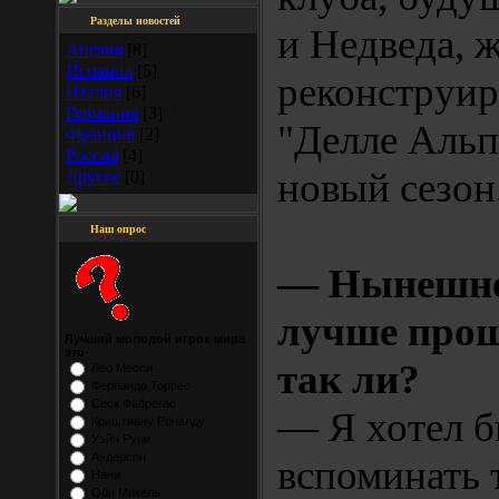
Разделы новостей
и Недведа, 
Англия
[8]
Испания
[5]
реконструир
Италия
[6]
Германия
[3]
"Делле Альп
Франция
[2]
Россия
[4]
новый сезон
Другое
[0]
Наш опрос
— Нынешнее
лучше прош
Лучший молодой игрок мира
это-
так ли?
Лео Месси
Фернандо Торрес
Сеск Фабрегас
— Я хотел б
Криштиану Роналду
Уэйн Руни
Андерсон
вспоминать т
Нани
Оби Микель