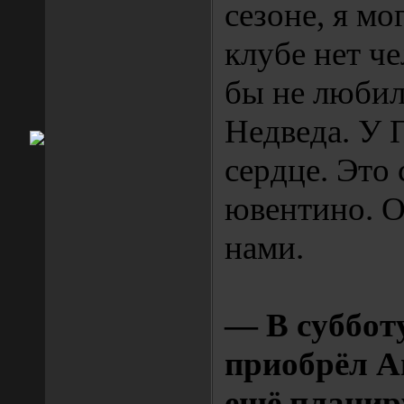
сезоне, я мог
клубе нет ч
бы не любил
Недведа. У 
сердце. Это
ювентино. О
нами.
— В суббот
приобрёл А
ещё планир