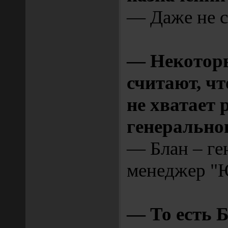
— Даже не с
— Некотор
считают, ч
не хватает 
генерально
— Блан – ге
менеджер "Ю
— То есть 