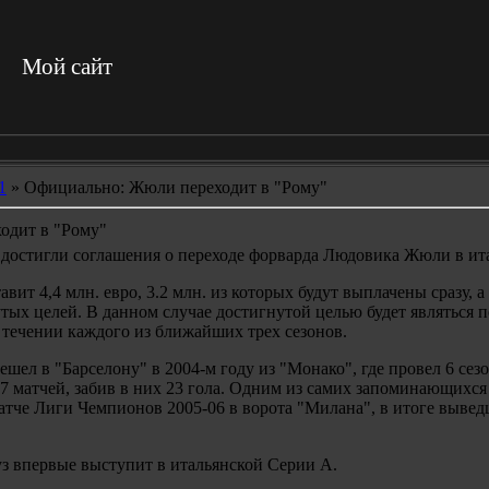
Мой сайт
1
» Официально: Жюли переходит в "Рому"
одит в "Рому"
 достигли соглашения о переходе форварда Людовика Жюли в ит
вит 4,4 млн. евро, 3.2 млн. из которых будут выплачены сразу, а 
тых целей. В данном случае достигнутой целью будет являться 
ечении каждого из ближайших трех сезонов.
ел в "Барселону" в 2004-м году из "Монако", где провел 6 сезо
7 матчей, забив в них 23 гола.
Одним из самих запоминающихся и
тче Лиги Чемпионов 2005-06 в ворота "Милана", в итоге вывед
уз впервые выступит в итальянской Серии А.