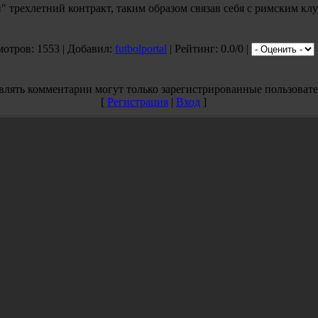
трехлетний контракт, таким образом связав себя с римским клуб
мотров: 1553 | Добавил:
futbolportal
| Рейтинг: 0.0/0 |
влять комментарии могут только зарегистрированные пользовате
[
Регистрация
|
Вход
]