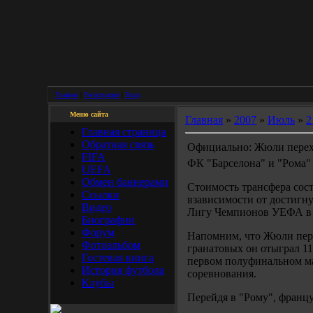
Главная
|
Регистрация
|
Вход
Меню сайта
Главная
»
2007
»
Июль
»
2
Главная страница
Обратная связь
Официально: Жюли перех
FIFA
ФК "Барселона" и "Рома"
UEFA
Обмен баннерами
Стоимость трансфера соста
Ссылки
взависимости от достигну
Видео
Лигу Чемпионов УЕФА в т
Биографии
Форум
Напомним, что Жюли переш
Фотоальбом
гранатовых он отыграл 11
Гостевая книга
первом полуфинальном ма
История футбола
соревнования.
Клубы
Перейдя в "Рому", франц