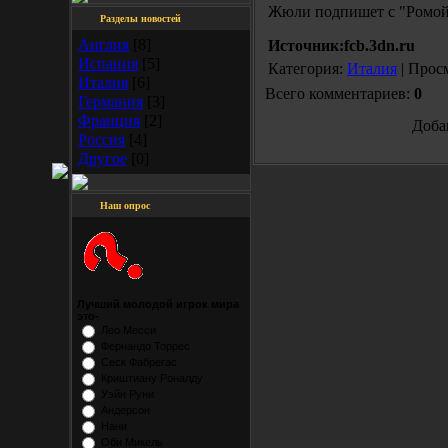
Жюли подпишет с "Ромой" 
Разделы новостей
Англия
[8]
Источник:fcb.3dn.ru
Испания
[5]
Категория:
Италия
| Прос
Италия
[6]
Всего комментариев:
0
Германия
[3]
Франция
[2]
Доба
Россия
[4]
Другое
[0]
Наш опрос
Лучший молодой игрок мира
это-
Лео Месси
Фернандо Торрес
Сеск Фабрегас
Криштиану Роналду
Уэйн Руни
Андерсон
Нани
Оби Микель