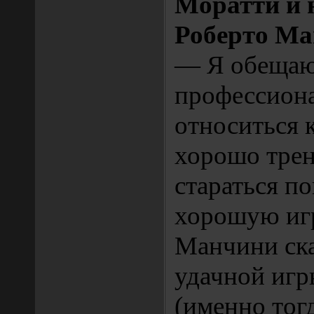
Моратти и 
Роберто М
— Я обеща
профессион
относиться к
хорошо трен
стараться п
хорошую игр
Манчини ска
удачной игр
(именно тог