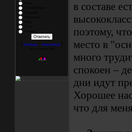
в составе ес
Аггер
Соломон Калу
Горкуфф
высококласс
Подольски
Фред
Пато
поэтому, чт
Робиньё
место в "осн
[
·
]
Результаты
Архив опросов
Всего ответов:
272
много труди
спокоен – д
дни идут пр
Хорошее нас
что для мен