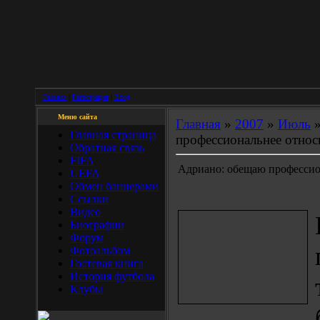
Главная
|
Регистрация
|
Вход
Меню сайта
Главная
»
2007
»
Июль
Главная страница
профессиональнее относи
Обратная связь
FIFA
Адриано: обещаю профессион
UEFA
Обмен баннерами
Ссылки
Видео
Биографии
Форум
Фотоальбом
Гостевая книга
История футбола
Клубы