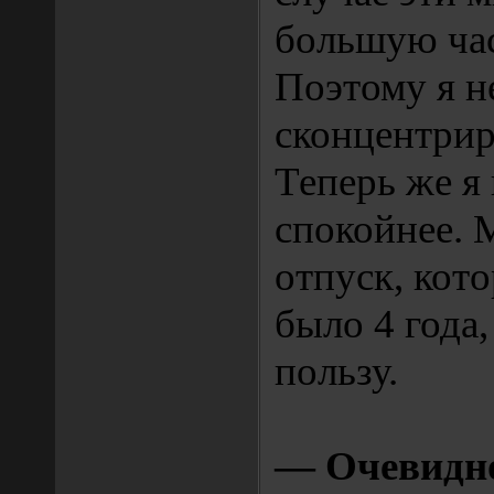
большую час
Поэтому я н
сконцентрир
Теперь же я
спокойнее.
отпуск, кото
было 4 года
пользу.
— Очевидно