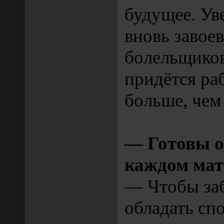
будущее. Уве
вновь завое
болельщиков
придётся ра
больше, чем
— Готовы о
каждом мат
— Чтобы заб
обладать сп