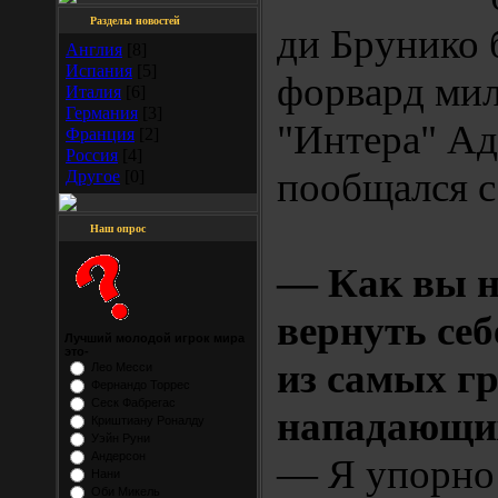
Разделы новостей
ди Брунико 
Англия
[8]
Испания
[5]
форвард мил
Италия
[6]
Германия
[3]
"Интера" А
Франция
[2]
Россия
[4]
пообщался с
Другое
[0]
Наш опрос
— Как вы 
вернуть себ
Лучший молодой игрок мира
это-
из самых г
Лео Месси
Фернандо Торрес
Сеск Фабрегас
нападающи
Криштиану Роналду
Уэйн Руни
Андерсон
— Я упорно 
Нани
Оби Микель