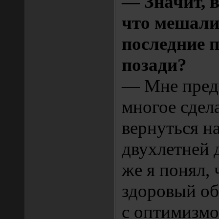
— Значит, 
что мешали
последние п
позади?
— Мне пред
многое сдел
вернуться н
двухлетней 
же я понял, 
здоровый об
с оптимизмо