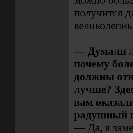
получится д
великолепн
— Думали л
почему бо
должны отн
лучше? Здес
вам оказал
радушный п
— Да, я зам