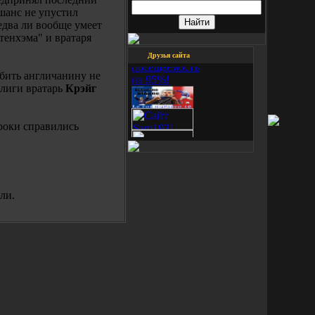
 шанс не упустил
Бесплатная
едва ли вообще умеет
раскрутка
тенхэма" и вратаря
сайта!
Друзья сайта
Увеличте
посещаемость
абить англичанину не
на 95%!
-лиги вратарь
Крэйг
гроки справились
ли.