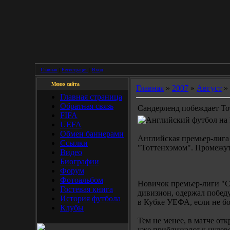
Главная
|
Регистрация
|
Вход
Меню сайта
Главная
»
2007
»
Август
»
Главная страница
Обратная связь
Cандерленд побеждает То
FIFA
UEFA
Обмен баннерами
Английская премьер-лига 
Ссылки
"Тоттенхэмом". Промежут
Видео
Биографии
Форум
Фотоальбом
Новичок премьер-лиги "С
Гостевая книга
дивизион, одержал побед
История футбола
в Кубке УЕФА, если не б
Клубы
Тем не менее, в матче от
уже приближался к нулев