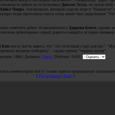
озможность забить не использовал
Диксон Этуху
, но затем свой
Майкл Чопра
. Англичанин, который судя по игре в "Ньюкасле" 
екундах игры протолкнул мяч в сетку мимо трех защитников "Тот
можно отметить дебют 16-миллионного
Даррена Бента
, однако з
" неплохо дебютировал самый дорогостоящий в истории премьер
й Кин
после матча заявил, что "это отличный старт для нас". "И
громное желание победить", - сказал тренер "черных котов".
мотров: 1866 | Добавил:
Torres
| Рейтинг: 0.0/0 |
влять комментарии могут только зарегистрированные пользовате
[
Регистрация
|
Вход
]