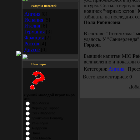
штурм. Сначала верную в
Разделы новостей
новичок "черных котов"
Англия
[8]
забивать, на последних с
Испания
[5]
Пола Робинсона
.
Италия
[6]
Германия
[3]
В составе "Тоттенхэма" 
Франция
[2]
удалось. У "Сандерленда
Россия
[4]
Гордон
.
Другое
[0]
Бывший капитан МЮ
Ро
великолепно и показали о
Наш опрос
Категория:
Англия
| Прос
Всего комментариев:
0
Доба
Лучший молодой игрок мира
это-
Лео Месси
Фернандо Торрес
Сеск Фабрегас
Криштиану Роналду
Уэйн Руни
Андерсон
Нани
Оби Микель