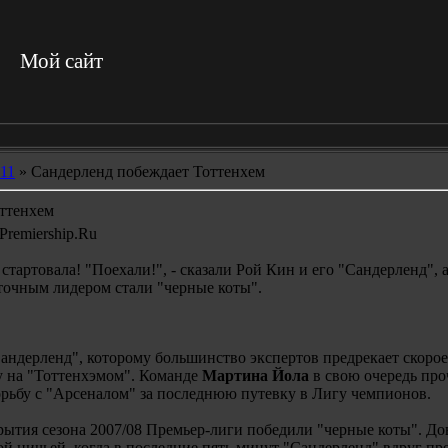
Мой сайт
11
» Cандерленд побеждает Тоттенхем
ттенхем
стартовала! "Поехали!", - сказали Рой Кин и его "Сандерленд", 
очным лидером стали "черные коты".
андерленд", которому большинство экспертов предрекает скоро
у на "Тоттенхэмом". Команде
Мартина Йола
в свою очередь про
орьбу с "Арсеналом" за последнюю путевку в Лигу чемпионов.
крытия сезона 2007/08 Премьер-лиги победили "черные коты". Д
ой ничьей, когда в последние пять минут "Сандерленд" вдруг п