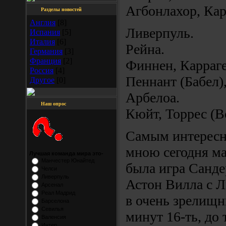
Агбонлахор, Кар
Разделы новостей
Англия
[8]
Ливерпуль.
Испания
[5]
Италия
[6]
Рейна.
Германия
[3]
Франция
[2]
Финнен, Карраге
Россия
[4]
Пеннант (Бабел)
Другое
[0]
Арбелоа.
Наш опрос
Кюйт, Торрес (В
Самым интересн
мною сегодня ма
Лучшая команда мира это-
Манчестер Юнайтед
была игра Санде
Челси
Ливерпуль
Астон Вилла с Л
Арсенал
Реал Мадрид
в очень зрелищн
Барселона
Севилья
минут 16-ть, до 
Валенсия
Интер