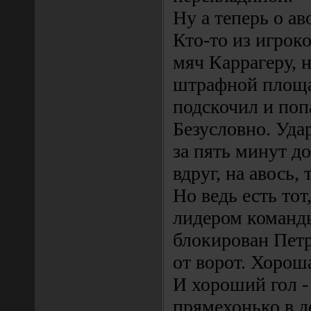
Ну а теперь о ав
Кто-то из игрок
мяч Каррагеру, 
штрафной площа
подскочил и попа
Безусловно. Удар
за пять минут д
вдруг, на авось, 
Но ведь есть тот
лидером команд
блокирован Петр
от ворот. Хороша
И хороший гол -
прямехонько в д