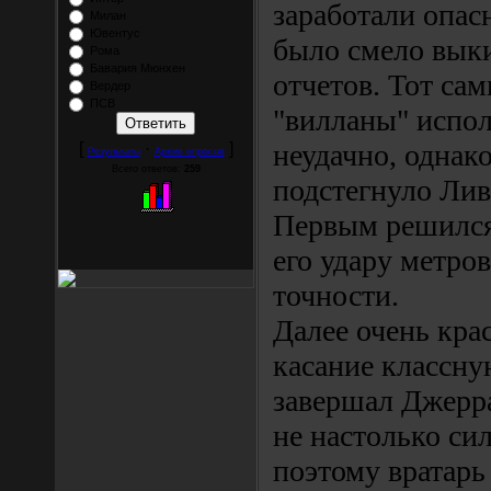
заработали опа
Милан
Ювентус
было смело выки
Рома
Бавария Мюнхен
отчетов. Тот са
Вердер
ПСВ
"вилланы" испо
неудачно, однак
[
·
]
Результаты
Архив опросов
Всего ответов:
259
подстегнуло Лив
Первым решился
его удару метров
точности.
Далее очень кра
касание классн
завершал Джерра
не настолько си
поэтому вратарь