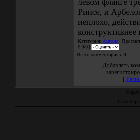
левом фланге тр
Риисе, и Арбело
неплохо, действ
конструктивнее 
Категория:
Англия
| Просмот
0.0/0 |
Всего комментариев:
0
Добавлять ком
зарегистриро
[
Реги
Copyr
Сайт упра