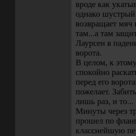
вроде как укатыв
однако шустрый
возвращает мяч в
там...а там защ
Лаурсен в паден
ворота.
В целом, к этом
спокойно раскат
перед его ворота
пожелает. Забить
лишь раз, и то...
Минуты через тр
прошел по фланг
класснейшую пер