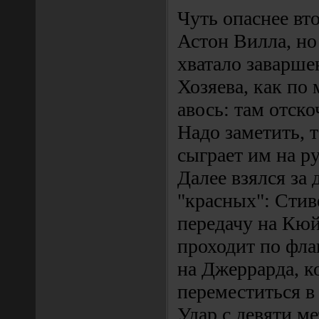
Чуть опаснее вт
Астон Вилла, но
хватало заварше
Хозяева, как по 
авось: там отско
Надо заметить, 
сыграет им на ру
Далее взялся за 
"красных": Стив
передачу на Кюй
проходит по фла
на Джеррарда, к
переместиться в
Удар с девяти м