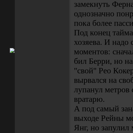
замекнуть Ферна
однозначно понр
пока более пасси
Под конец тайма
хозяева. И надо 
моментов: снача
бил Берри, но на
"свой" Рео Коке
вырвался на св
лупанул метров с
вратарю.
А под самый зан
выходе Рейны м
Янг, но запулил