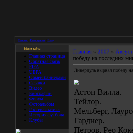
Главная
|
Регистрация
|
Вход
Меню сайта
Главная
»
2007
»
Август
Главная страница
победу на последних ми
Обратная связь
FIFA
Ливерпуль вырвал победу н
UEFA
Обмен баннерами
Ссылки
Видео
Астон Вилла.
Биографии
Форум
Тейлор.
Фотоальбом
Мельберг, Лаурс
Гостевая книга
История футбола
Гарднер.
Клубы
Петров, Рео Кок