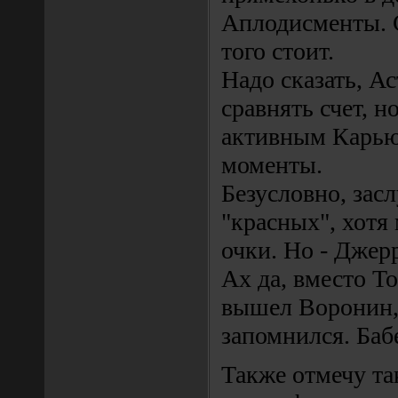
Аплодисменты. С
того стоит.
Надо сказать, А
сравнять счет, н
активным Карью
моменты.
Безусловно, зас
"красных", хотя
очки. Но - Джер
Ах да, вместо Т
вышел Воронин,
запомнился. Баб
Также отмечу та