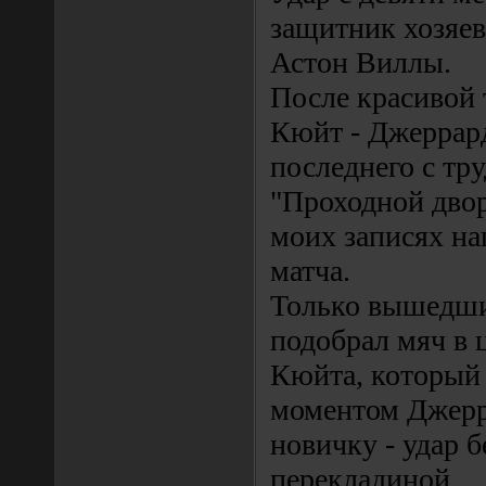
защитник хозяев 
Астон Виллы.
После красивой 
Кюйт - Джеррард
последнего с тр
"Проходной двор
моих записях на
матча.
Только вышедши
подобрал мяч в ц
Кюйта, который 
моментом Джерр
новичку - удар б
перекладиной.