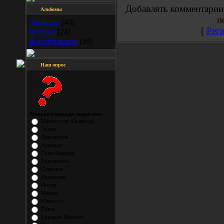
Добавлять комментарии
Альбомы
п
Аватары
[48]
[
Рег
Футбол
[24]
Фотоприколы
[39]
Наш опрос
Лучшая команда мира это-
Манчестер Юнайтед
Челси
Ливерпуль
Арсенал
Реал Мадрид
Барселона
Севилья
Валенсия
Интер
Милан
Ювентус
Рома
Бавария Мюнхен