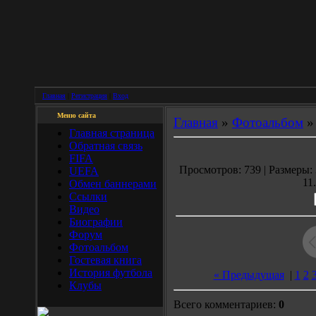
Главная
|
Регистрация
|
Вход
Меню сайта
Главная
»
Фотоальбом
Главная страница
Обратная связь
FIFA
Просмотров: 739 | Размеры: 
UEFA
11
Обмен баннерами
Ссылки
Видео
Биографии
Форум
Фотоальбом
Гостевая книга
История футбола
« Предыдущая
|
1
2
Клубы
Всего комментариев:
0