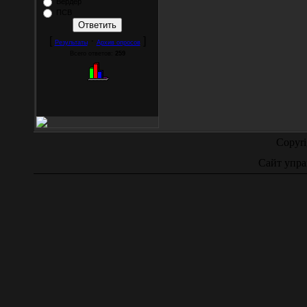
Вердер
ПСВ
[
·
]
Результаты
Архив опросов
Всего ответов:
259
Copyr
Сайт упра