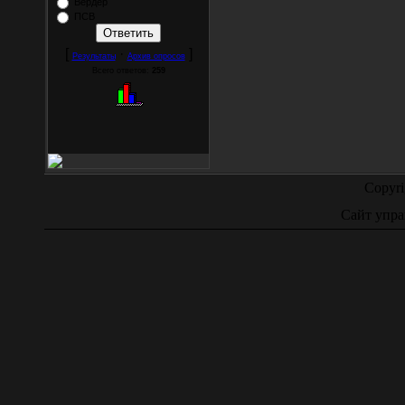
Вердер
ПСВ
[
·
]
Результаты
Архив опросов
Всего ответов:
259
Copyr
Сайт упра