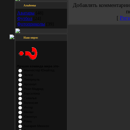
Добавлять комментарии
Альбомы
п
Аватары
[48]
[
Рег
Футбол
[24]
Фотоприколы
[39]
Наш опрос
Лучшая команда мира это-
Манчестер Юнайтед
Челси
Ливерпуль
Арсенал
Реал Мадрид
Барселона
Севилья
Валенсия
Интер
Милан
Ювентус
Рома
Бавария Мюнхен