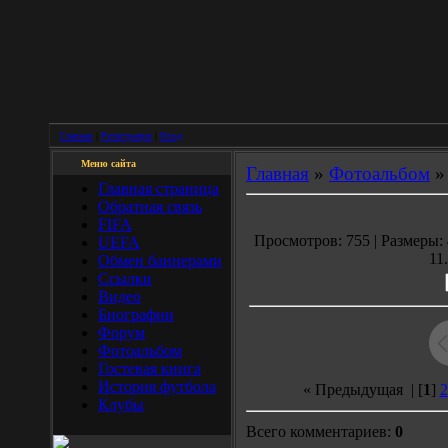
Главная
|
Регистрация
|
Вход
Меню сайта
Главная
»
Фотоальбом
Главная страница
Обратная связь
FIFA
Просмотров: 755 | Размеры: 
UEFA
11
Обмен баннерами
Ссылки
Видео
Биографии
Форум
Фотоальбом
Гостевая книга
История футбола
« Предыдущая
| [
1
]
2
Клубы
Всего комментариев:
0