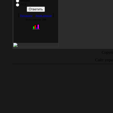
Вердер
ПСВ
[
·
]
Результаты
Архив опросов
Всего ответов:
259
Copyr
Сайт упра