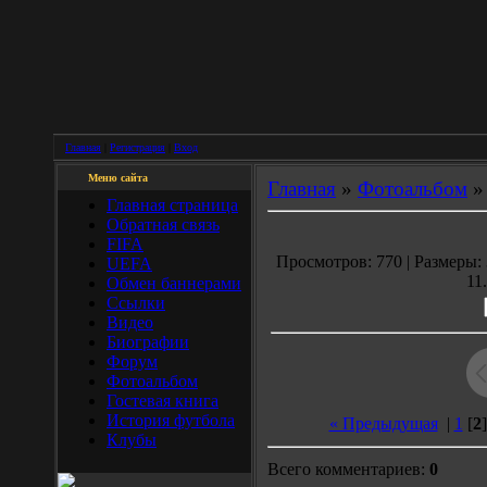
Главная
|
Регистрация
|
Вход
Меню сайта
Главная
»
Фотоальбом
Главная страница
Обратная связь
FIFA
Просмотров: 770 | Размеры: 
UEFA
11
Обмен баннерами
Ссылки
Видео
Биографии
Форум
Фотоальбом
Гостевая книга
История футбола
« Предыдущая
|
1
[
2
Клубы
Всего комментариев:
0