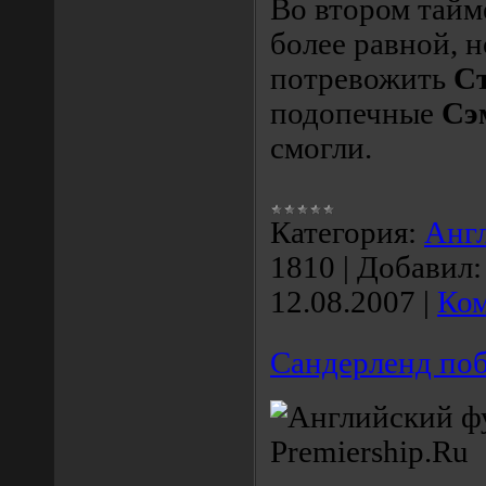
Во втором тайм
более равной, н
потревожить
С
подопечные
Сэ
смогли.
Категория:
Анг
1810
|
Добавил:
12.08.2007
|
Ком
Cандерленд по