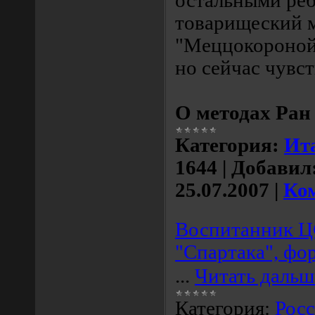
остальными реб
товарищеский м
"Меццокороной"
но сейчас чувст
О методах Ра
Категория:
Ит
1644
|
Добавил
25.07.2007
|
Ком
Воспитанник Ц
"Спартака", фо
...
Читать дальш
Категория:
Рос