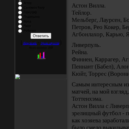
Аггер
Астон Вилла.
Соломон Калу
Тейлор.
Горкуфф
Подольски
Мельберг, Лаурсен, Б
Фред
Петров, Рео Кокер, Бе
Пато
Робиньё
Агбонлахор, Карью, Я
[
·
]
Ливерпуль.
Результаты
Архив опросов
Всего ответов:
272
Рейна.
Финнен, Каррагер, Агг
Пеннант (Бабел), Ало
Кюйт, Торрес (Ворони
Самым интересным из
матчей, на мой взгляд
Тоттенхэма.
Астон Вилла с Ливерп
зрелищный футбол - п
как хозяева заработа
было смело выкидыват