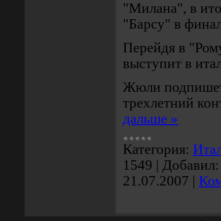
"Милана", в ит
"Барсу" в фина
Перейдя в "Ром
выступит в ита
Жюли подпишет
трехлетний кон
дальше »
Категория:
Ита
1549
|
Добавил:
21.07.2007
|
Ком