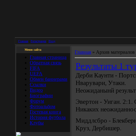
Главная
|
Регистрация
|
Вход
Меню сайта
Главная
»
Архив материалов
Главная страница
Обратная связь
Результаты 1 ту
FIFA
UEFA
Дерби Каунти - Портсм
Обмен баннерами
Нварувари, Утаки.
Ссылки
Неожиданынй результа
Видео
Биографии
Эвертон - Уиган. 2:1.
Форум
Фотоальбом
Никаких неожиданнос
Гостевая книга
История футбола
Миддлсбро - Блекберн.
Клубы
Круз, Дербишер.