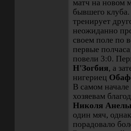
матч на новом 
бывшего клуба.
тренирует друго
неожиданно про
своем поле по в
первые полчаса
повели 3:0. Пе
Н'Зогбия
, а за
нигериец
Обаф
В самом начале
хозяевам благо
Николя Анель
один мяч, однак
порадовало бол