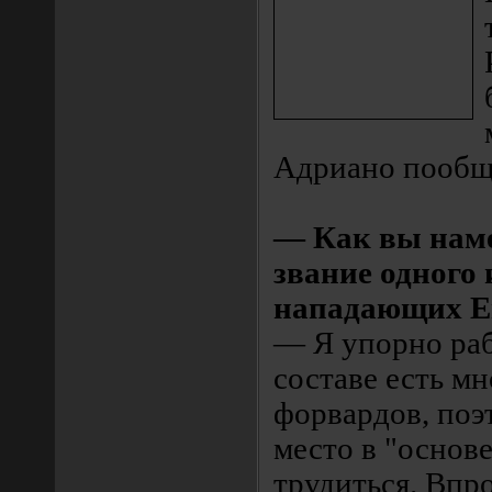
Адриано пообща
— Как вы наме
звание одного
нападающих 
— Я упорно раб
составе есть м
форвардов, поэ
место в "основе
трудиться. Впро