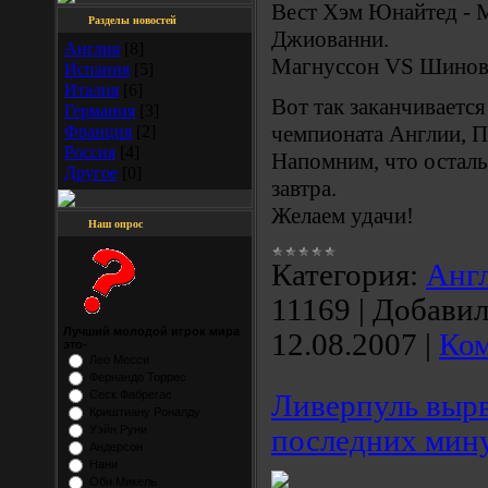
Вест Хэм Юнайтед - М
Разделы новостей
Джиованни.
Англия
[8]
Магнуссон VS Шинов
Испания
[5]
Италия
[6]
Вот так заканчиваетс
Германия
[3]
чемпионата Англии, 
Франция
[2]
Россия
[4]
Напомним, что осталь
Другое
[0]
завтра.
Желаем удачи!
Наш опрос
Категория:
Анг
11169
|
Добавил
Лучший молодой игрок мира
12.08.2007
|
Ком
это-
Лео Месси
Фернандо Торрес
Сеск Фабрегас
Ливерпуль вырв
Криштиану Роналду
Уэйн Руни
последних мин
Андерсон
Нани
Оби Микель