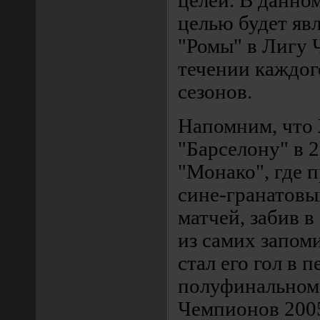
целей. В данно
целью будет яв
"Ромы" в Лигу
течении каждог
сезонов.
Напомним, что
"Барселону" в 2
"Монако", где п
сине-гранатовы
матчей, забив в
из самих запом
стал его гол в 
полуфинальном
Чемпионов 2005